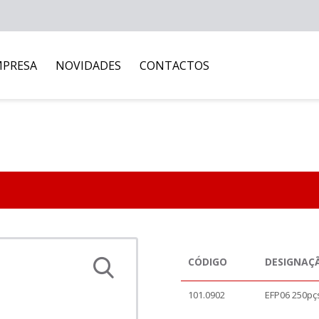
MPRESA
NOVIDADES
CONTACTOS
CÓDIGO
DESIGNAÇ
101.0902
EFP06 250pçs