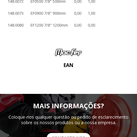
148.0072
EF0500 7/8" 500mm
0,00
1,00
148.0073
EF0900 7/8" 900mm
0,00
1,00
148.0080
EF1200 7/8" 1200mm
0,00
0,00
EAN
MAIS INFORMAÇÕES?
Coloque-nos qualquer questão ou pedido de esclarecimento
sobre os nossos produtos ou a nossa empresa.