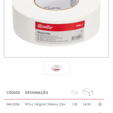
CÓDIGO
DESIGNAÇÃO
040.0096
FPG-J 140g/m2 50mmx 23m
1,00
24,00