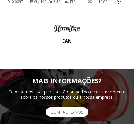
040.0097
FPG-J 140g/m2 50mmx150m
1,00
10,00
EAN
MAIS INFORMAÇÕES?
Coloque-nos qualquer questão ou pedido de esclarecimento
sobre os nossos produtos ou a nossa empresa.
CONTACTE-NOS