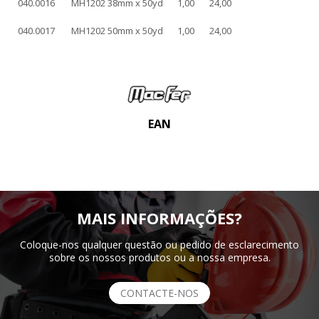
040.0016
MH1202 38mm x 50yd
1,00
24,00
040.0017
MH1202 50mm x 50yd
1,00
24,00
EAN
MAIS INFORMAÇÕES?
Coloque-nos qualquer questão ou pedido de esclarecimento
sobre os nossos produtos ou a nossa empresa.
CONTACTE-NOS