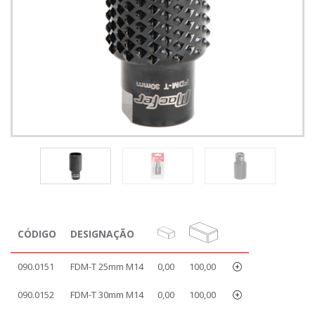
CÓDIGO
DESIGNAÇÃO
090.0151
FDM-T 25mm M14
0,00
100,00
090.0152
FDM-T 30mm M14
0,00
100,00