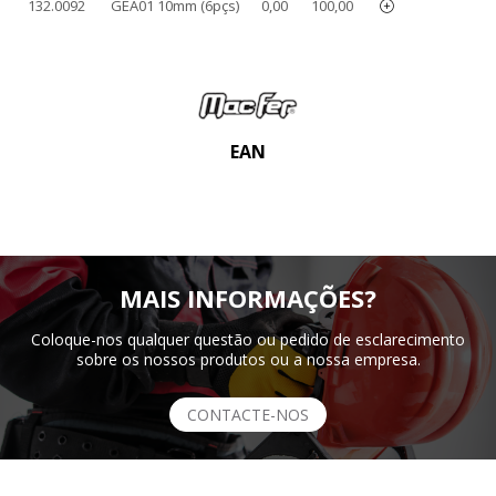
132.0092
GEA01 10mm (6pçs)
0,00
100,00
EAN
MAIS INFORMAÇÕES?
Coloque-nos qualquer questão ou pedido de esclarecimento
sobre os nossos produtos ou a nossa empresa.
CONTACTE-NOS