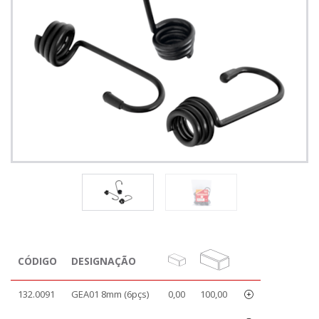
CÓDIGO
DESIGNAÇÃO
132.0091
GEA01 8mm (6pçs)
0,00
100,00