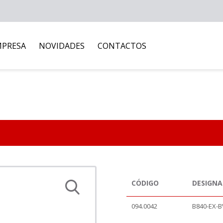
MPRESA
NOVIDADES
CONTACTOS
CÓDIGO
DESIGN
094.0042
B840-EX-B