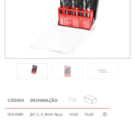
CÓDIGO
DESIGNAÇÃO
059.0080
JBC 5, 6, 8mm 9pçs
10,00
10,00