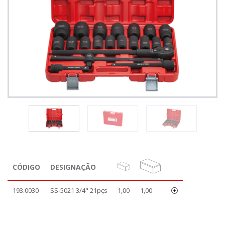
CÓDIGO
DESIGNAÇÃO
193.0030
SS-5021 3/4" 21pçs
1,00
1,00