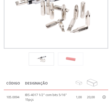
CÓDIGO
DESIGNAÇÃO
IBS-4017 1/2" com bits 5/16"
105.0094
1,00
20,00
15pçs