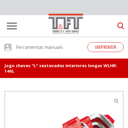
Ferramentas manuais
IMPRIMIR
Jogo chaves "L" sextavadas interiores longas WLHR-
146L