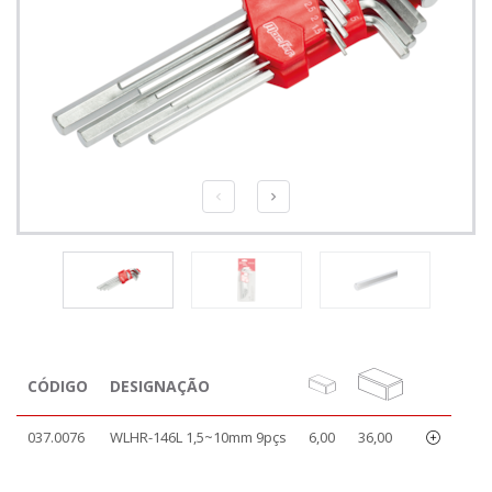
CÓDIGO
DESIGNAÇÃO
037.0076
WLHR-146L 1,5~10mm 9pçs
6,00
36,00