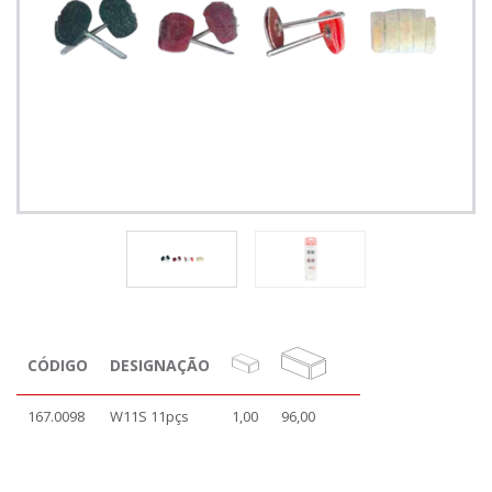
CÓDIGO
DESIGNAÇÃO
167.0098
W11S 11pçs
1,00
96,00