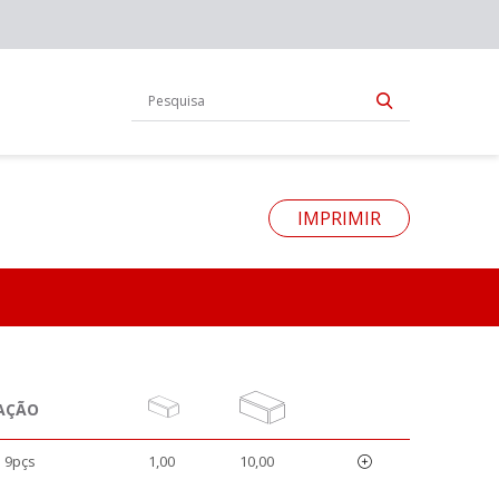
IMPRIMIR
AÇÃO
 9pçs
1,00
10,00