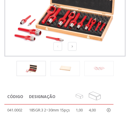
CÓDIGO
DESIGNAÇÃO
041.0002
185GR.3 2~30mm 15pçs
1,00
4,00