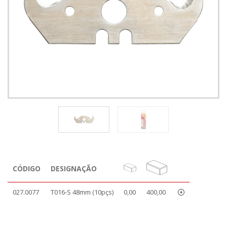
CÓDIGO
DESIGNAÇÃO
027.0077
T016-S 48mm (10pçs)
0,00
400,00