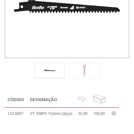
CÓDIGO
DESIGNAÇÃO
123.0007
ST-706PD 152mm (3pçs)
25,00
100,00