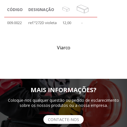
CÓDIGO
DESIGNAÇÃO
009.0022
ref.ª272D violeta
12,00
-
Viarco
MAIS INFORMAÇÕES?
Coloque-nos qualquer questão ou pedido de esclarecimento
sobre os nossos produtos ou a nossa empresa.
CONTACTE-NOS