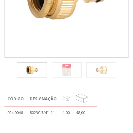
CÓDIGO
DESIGNAÇÃO
024.0046
8023C 3/4", 1"
1,00
48,00