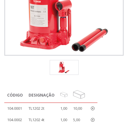
CÓDIGO
DESIGNAÇÃO
104.0001
TL1202 2t
1,00
10,00
104.0002
TL1202 4t
1,00
5,00