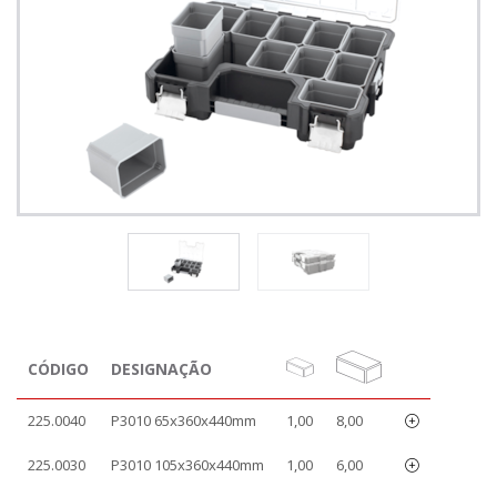
CÓDIGO
DESIGNAÇÃO
225.0040
P3010 65x360x440mm
1,00
8,00
225.0030
P3010 105x360x440mm
1,00
6,00