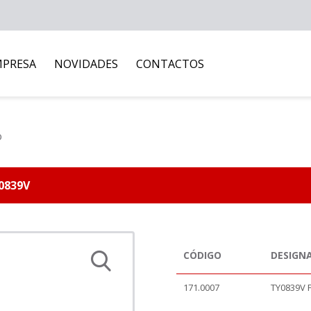
MPRESA
NOVIDADES
CONTACTOS
o
Y0839V
CÓDIGO
DESIGN
171.0007
TY0839V 