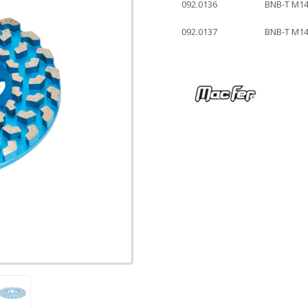
092.0136
BNB-T M1
092.0137
BNB-T M1