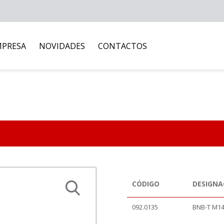
MPRESA
NOVIDADES
CONTACTOS
CÓDIGO
DESIGN
092.0135
BNB-T M1