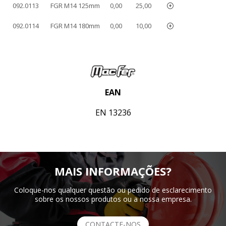
092.0113
FGR M14 125mm
0,00
25,00
092.0114
FGR M14 180mm
0,00
10,00
EAN
EN 13236
MAIS INFORMAÇÕES?
Coloque-nos qualquer questão ou pedido de esclarecimento
sobre os nossos produtos ou a nossa empresa.
CONTACTE-NOS