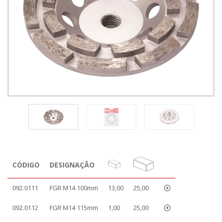
CÓDIGO
DESIGNAÇÃO
092.0111
FGR M14 100mm
13,00
25,00
092.0112
FGR M14 115mm
1,00
25,00