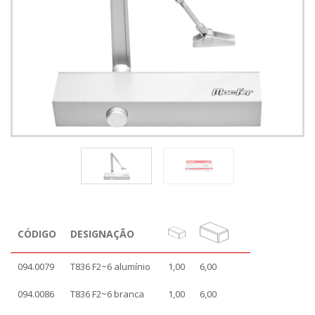
CÓDIGO
DESIGNAÇÃO
094.0079
T836 F2~6 alumínio
1,00
6,00
094.0086
T836 F2~6 branca
1,00
6,00