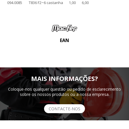
094.0085
T836 F2~6 castanha
1,00
6,00
EAN
MAIS INFORMAÇÕES?
Coloque-nos qualquer questão ou pedido de esclarecimento
sobre os nossos produtos ou a nossa empresa.
CONTACTE-NOS