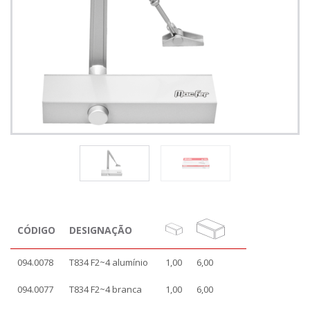
CÓDIGO
DESIGNAÇÃO
094.0078
T834 F2~4 alumínio
1,00
6,00
094.0077
T834 F2~4 branca
1,00
6,00