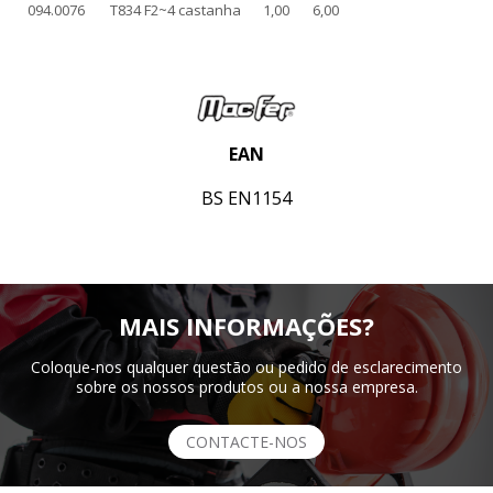
094.0076
T834 F2~4 castanha
1,00
6,00
EAN
BS EN1154
MAIS INFORMAÇÕES?
Coloque-nos qualquer questão ou pedido de esclarecimento
sobre os nossos produtos ou a nossa empresa.
CONTACTE-NOS