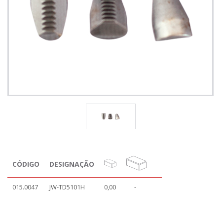
CÓDIGO
DESIGNAÇÃO
015.0047
JW-TD5101H
0,00
-