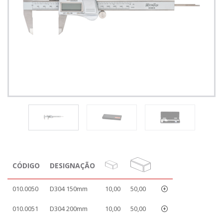
CÓDIGO
DESIGNAÇÃO
010.0050
D304 150mm
10,00
50,00
010.0051
D304 200mm
10,00
50,00