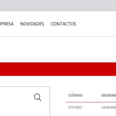
MPRESA
NOVIDADES
CONTACTOS
CÓDIGO
DESIGN
010.0052
A304 60