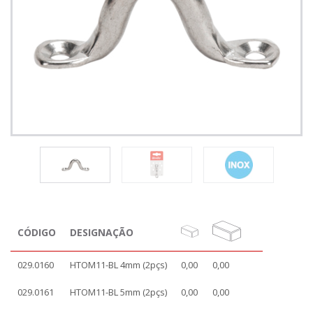
CÓDIGO
DESIGNAÇÃO
029.0160
HTOM11-BL 4mm (2pçs)
0,00
0,00
029.0161
HTOM11-BL 5mm (2pçs)
0,00
0,00