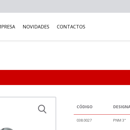
MPRESA
NOVIDADES
CONTACTOS
CÓDIGO
DESIGN
038.0027
PNM 3"