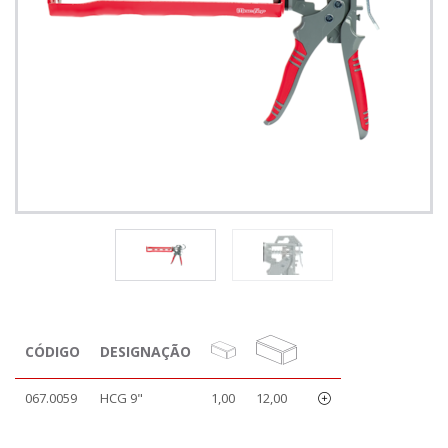
CÓDIGO
DESIGNAÇÃO
067.0059
HCG 9"
1,00
12,00