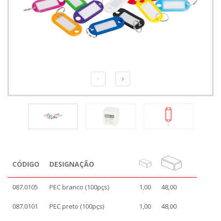
CÓDIGO
DESIGNAÇÃO
087.0105
PEC branco (100pçs)
1,00
48,00
087.0101
PEC preto (100pçs)
1,00
48,00