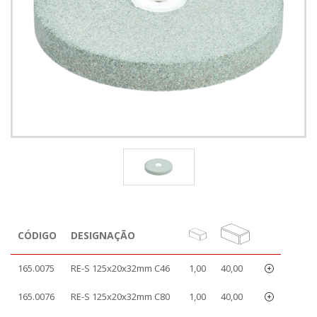
CÓDIGO
DESIGNAÇÃO
165.0075
RE-S 125x20x32mm C46
1,00
40,00
165.0076
RE-S 125x20x32mm C80
1,00
40,00