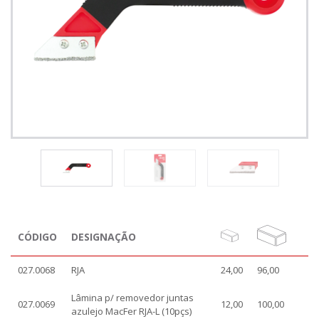
CÓDIGO
DESIGNAÇÃO
027.0068
RJA
24,00
96,00
Lâmina p/ removedor juntas
027.0069
12,00
100,00
azulejo MacFer RJA-L (10pçs)