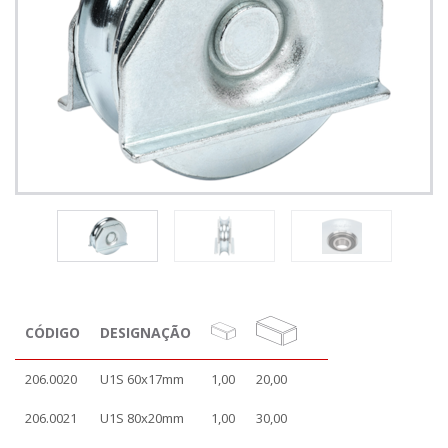
CÓDIGO
DESIGNAÇÃO
206.0020
U1S 60x17mm
1,00
20,00
206.0021
U1S 80x20mm
1,00
30,00