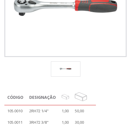
CÓDIGO
DESIGNAÇÃO
105.0010
2RH72 1/4"
1,00
50,00
105.0011
3RH72 3/8"
1,00
30,00