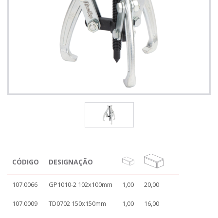
CÓDIGO
DESIGNAÇÃO
107.0066
GP1010-2 102x100mm
1,00
20,00
107.0009
TD0702 150x150mm
1,00
16,00