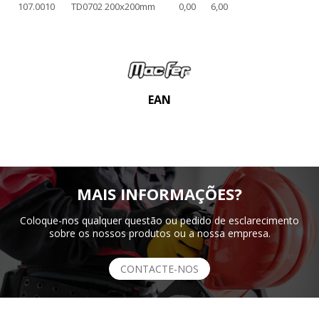
107.0010
TD0702 200x200mm
0,00
6,00
EAN
MAIS INFORMAÇÕES?
Coloque-nos qualquer questão ou pedido de esclarecimento
sobre os nossos produtos ou a nossa empresa.
CONTACTE-NOS