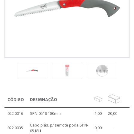
CÓDIGO
DESIGNAÇÃO
022.0016
SPN-0518 180mm
1,00
20,00
Cabo plás. p/ serrote poda SPN-
022.0035
0,00
-
0518H