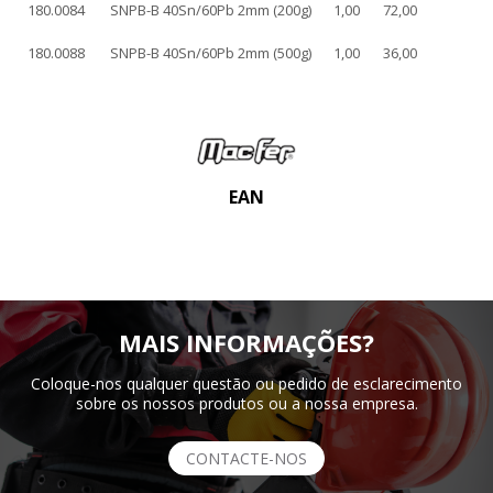
180.0084
SNPB-B 40Sn/60Pb 2mm (200g)
1,00
72,00
180.0088
SNPB-B 40Sn/60Pb 2mm (500g)
1,00
36,00
EAN
MAIS INFORMAÇÕES?
Coloque-nos qualquer questão ou pedido de esclarecimento
sobre os nossos produtos ou a nossa empresa.
CONTACTE-NOS