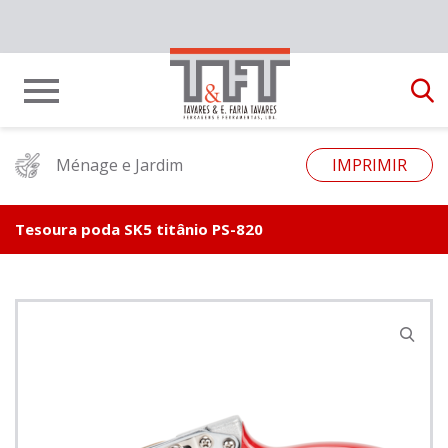
Ménage e Jardim
IMPRIMIR
Tesoura poda SK5 titânio PS-820