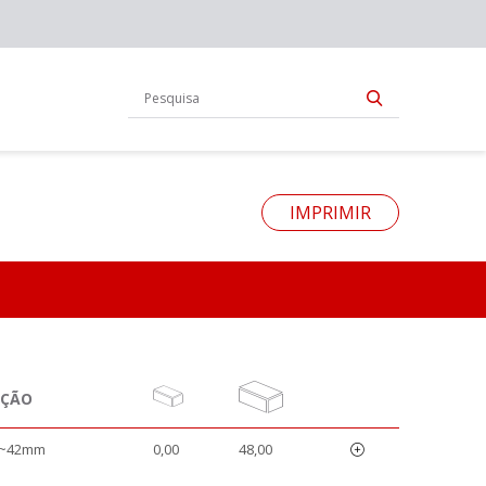
IMPRIMIR
AÇÃO
3~42mm
0,00
48,00