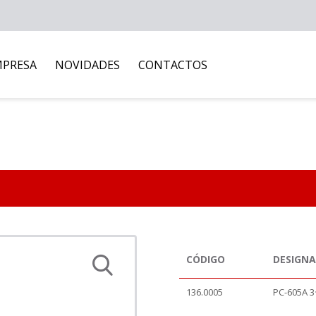
MPRESA
NOVIDADES
CONTACTOS
CÓDIGO
DESIGN
136.0005
PC-605A 