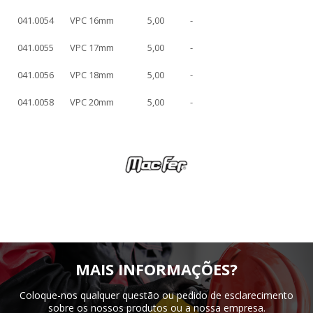
041.0054
VPC 16mm
5,00
-
041.0055
VPC 17mm
5,00
-
041.0056
VPC 18mm
5,00
-
041.0058
VPC 20mm
5,00
-
MAIS INFORMAÇÕES?
Coloque-nos qualquer questão ou pedido de esclarecimento
sobre os nossos produtos ou a nossa empresa.