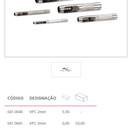
CÓDIGO
DESIGNAÇÃO
041.0040
VPC 2mm
5,00
-
041.0041
VPC 3mm
0,00
50,00