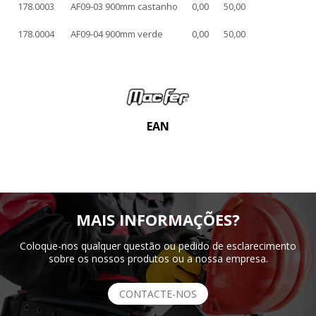
178.0003
AF09-03 900mm castanho
0,00
50,00
178.0004
AF09-04 900mm verde
0,00
50,00
EAN
MAIS INFORMAÇÕES?
Coloque-nos qualquer questão ou pedido de esclarecimento
sobre os nossos produtos ou a nossa empresa.
CONTACTE-NOS