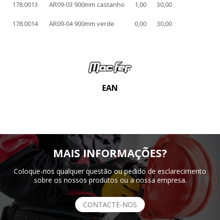
178.0013
AR09-03 900mm castanho
1,00
30,00
178.0014
AR09-04 900mm verde
0,00
30,00
EAN
MAIS INFORMAÇÕES?
Coloque-nos qualquer questão ou pedido de esclarecimento
sobre os nossos produtos ou a nossa empresa.
CONTACTE-NOS